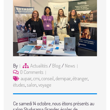
By
Actualités
/
Blog
/
News
0 Comments
aupair
,
cmi
,
conseil
,
demipair
,
étranger
,
études
,
salon
,
voyage
Ce samedi 14 octobre, nous étions présents au
salon Studyrama Grandes écoles de