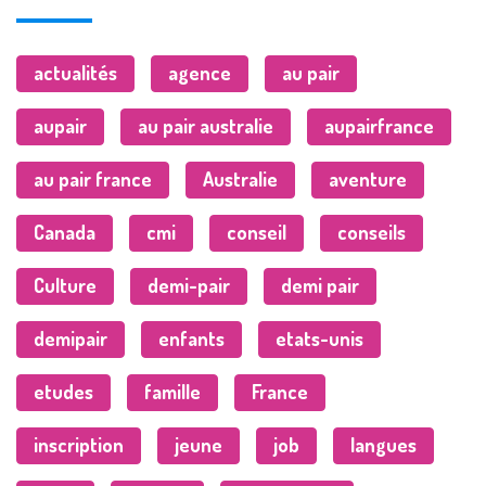
actualités
agence
au pair
aupair
au pair australie
aupairfrance
au pair france
Australie
aventure
Canada
cmi
conseil
conseils
Culture
demi-pair
demi pair
demipair
enfants
etats-unis
etudes
famille
France
inscription
jeune
job
langues