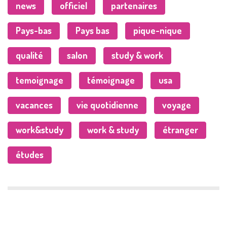
news
officiel
partenaires
Pays-bas
Pays bas
pique-nique
qualité
salon
study & work
temoignage
témoignage
usa
vacances
vie quotidienne
voyage
work&study
work & study
étranger
études