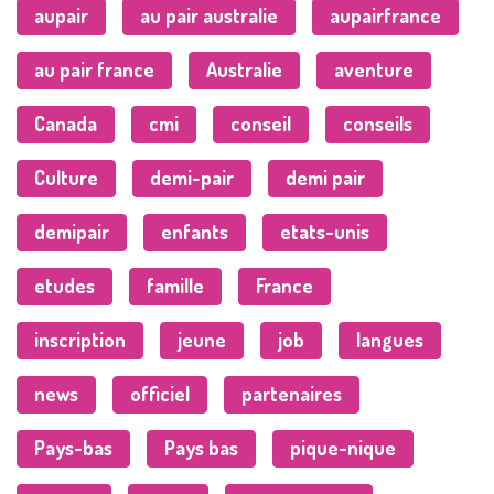
aupair
au pair australie
aupairfrance
au pair france
Australie
aventure
Canada
cmi
conseil
conseils
Culture
demi-pair
demi pair
demipair
enfants
etats-unis
etudes
famille
France
inscription
jeune
job
langues
news
officiel
partenaires
Pays-bas
Pays bas
pique-nique