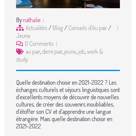
By
nathalie
Actualités
/
Blog
/
Conseils d'Au pair
/
Jeune
0 Comments
au pair
,
demi pair
,
jeune
,
job
,
work &
study
Quelle destination choisir en 2021-2022 ? Les
échanges culturels et séjours linguistiques sont
d’excellents moyens de découvrir de nouvelles
cultures, de créer des souvenirs inoubliables,
d’étoffer son CV et d’apprendre une langue
étrangère. Mais quelle destination choisir en
2021-2022