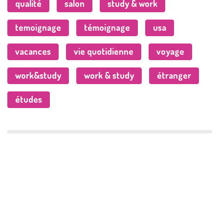
qualité
salon
study & work
temoignage
témoignage
usa
vacances
vie quotidienne
voyage
work&study
work & study
étranger
études