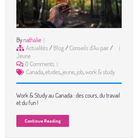
By
nathalie
Actualités
/
Blog
/
Conseils d'Au pair
/
Jeune
0 Comments
Canada
,
etudes
,
jeune
,
job
,
work & study
Work & Study au Canada : des cours, du travail
et du fun !
Continue Reading