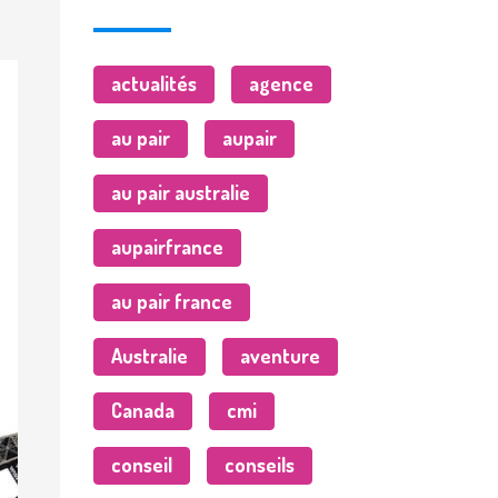
actualités
agence
au pair
aupair
au pair australie
aupairfrance
au pair france
Australie
aventure
Canada
cmi
conseil
conseils