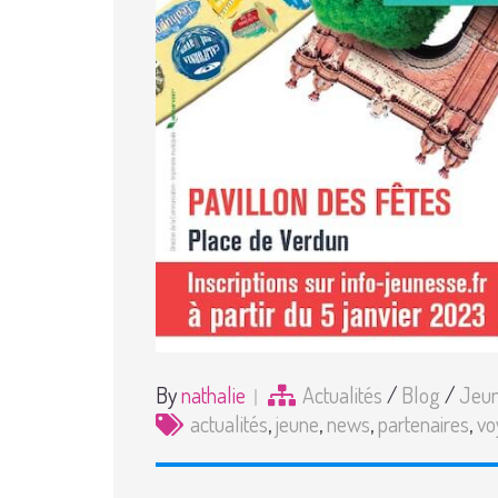
By
nathalie
Actualités
/
Blog
/
Jeu
actualités
,
jeune
,
news
,
partenaires
,
vo