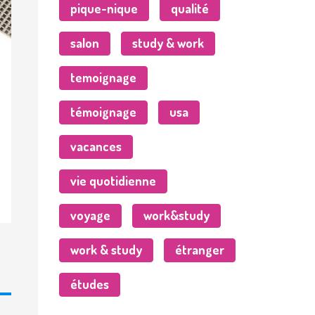
pique-nique
qualité
salon
study & work
temoignage
témoignage
usa
vacances
vie quotidienne
voyage
work&study
work & study
étranger
études