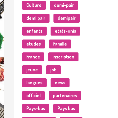
Culture
demi-pair
demi pair
demipair
enfants
etats-unis
etudes
famille
France
inscription
jeune
job
langues
news
officiel
partenaires
Pays-bas
Pays bas