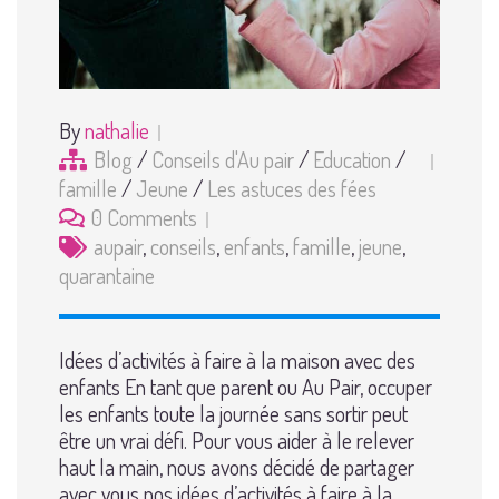
By
nathalie
Blog
/
Conseils d'Au pair
/
Education
/
famille
/
Jeune
/
Les astuces des fées
0 Comments
aupair
,
conseils
,
enfants
,
famille
,
jeune
,
quarantaine
Idées d’activités à faire à la maison avec des
enfants En tant que parent ou Au Pair, occuper
les enfants toute la journée sans sortir peut
être un vrai défi. Pour vous aider à le relever
haut la main, nous avons décidé de partager
avec vous nos idées d’activités à faire à la