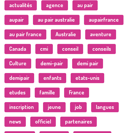
actualités
agence
au pair
aupair
au pair australie
aupairfrance
au pair france
Australie
aventure
Canada
cmi
conseil
conseils
Culture
demi-pair
demi pair
demipair
enfants
etats-unis
etudes
famille
France
inscription
jeune
job
langues
news
officiel
partenaires