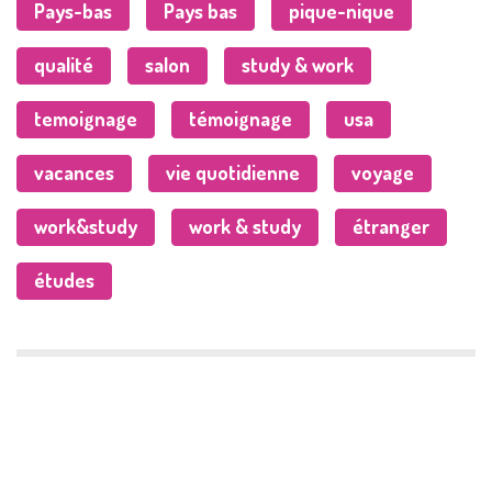
Pays-bas
Pays bas
pique-nique
qualité
salon
study & work
temoignage
témoignage
usa
vacances
vie quotidienne
voyage
work&study
work & study
étranger
études