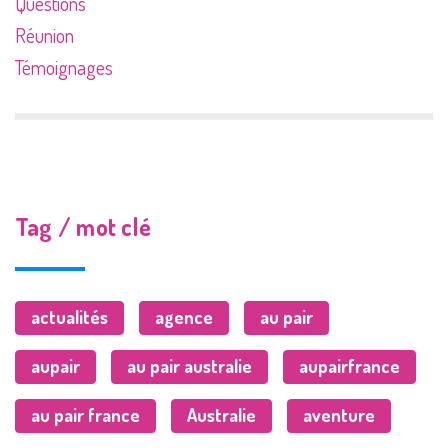
Questions
Réunion
Témoignages
Tag / mot clé
actualités
agence
au pair
aupair
au pair australie
aupairfrance
au pair france
Australie
aventure