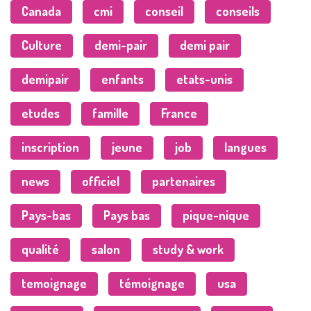
Canada
cmi
conseil
conseils
Culture
demi-pair
demi pair
demipair
enfants
etats-unis
etudes
famille
France
inscription
jeune
job
langues
news
officiel
partenaires
Pays-bas
Pays bas
pique-nique
qualité
salon
study & work
temoignage
témoignage
usa