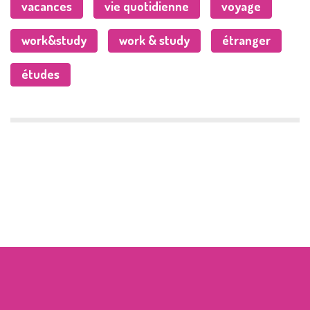
vacances
vie quotidienne
voyage
work&study
work & study
étranger
études