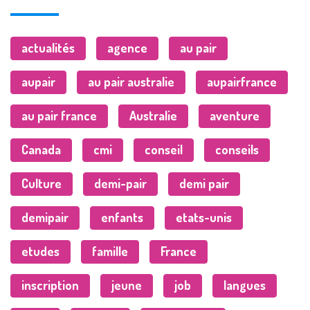
actualités
agence
au pair
aupair
au pair australie
aupairfrance
au pair france
Australie
aventure
Canada
cmi
conseil
conseils
Culture
demi-pair
demi pair
demipair
enfants
etats-unis
etudes
famille
France
inscription
jeune
job
langues