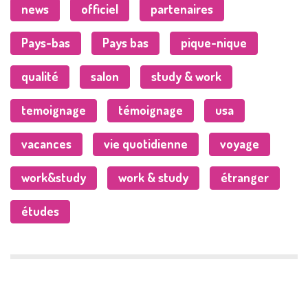
news
officiel
partenaires
Pays-bas
Pays bas
pique-nique
qualité
salon
study & work
temoignage
témoignage
usa
vacances
vie quotidienne
voyage
work&study
work & study
étranger
études