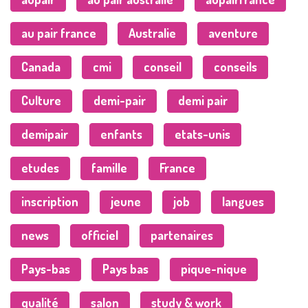
au pair france
Australie
aventure
Canada
cmi
conseil
conseils
Culture
demi-pair
demi pair
demipair
enfants
etats-unis
etudes
famille
France
inscription
jeune
job
langues
news
officiel
partenaires
Pays-bas
Pays bas
pique-nique
qualité
salon
study & work