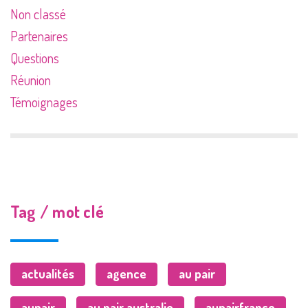
Non classé
Partenaires
Questions
Réunion
Témoignages
Tag / mot clé
actualités
agence
au pair
aupair
au pair australie
aupairfrance