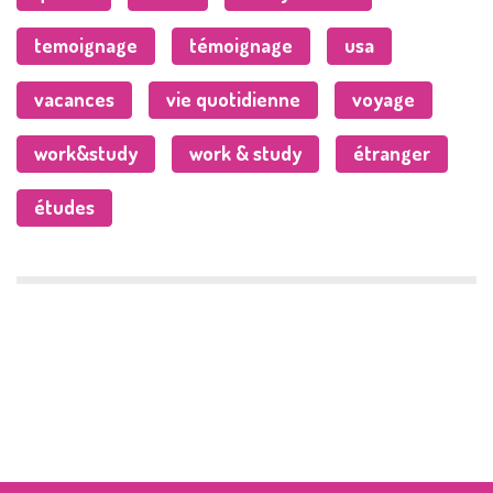
temoignage
témoignage
usa
vacances
vie quotidienne
voyage
work&study
work & study
étranger
études