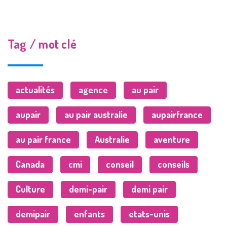
Tag / mot clé
actualités
agence
au pair
aupair
au pair australie
aupairfrance
au pair france
Australie
aventure
Canada
cmi
conseil
conseils
Culture
demi-pair
demi pair
demipair
enfants
etats-unis