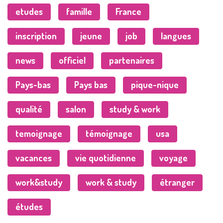
etudes
famille
France
inscription
jeune
job
langues
news
officiel
partenaires
Pays-bas
Pays bas
pique-nique
qualité
salon
study & work
temoignage
témoignage
usa
vacances
vie quotidienne
voyage
work&study
work & study
étranger
études