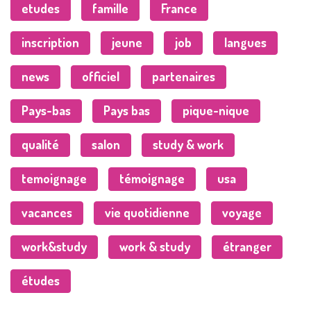
etudes
famille
France
inscription
jeune
job
langues
news
officiel
partenaires
Pays-bas
Pays bas
pique-nique
qualité
salon
study & work
temoignage
témoignage
usa
vacances
vie quotidienne
voyage
work&study
work & study
étranger
études