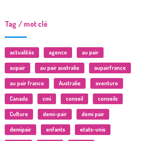
Tag / mot clé
actualités
agence
au pair
aupair
au pair australie
aupairfrance
au pair france
Australie
aventure
Canada
cmi
conseil
conseils
Culture
demi-pair
demi pair
demipair
enfants
etats-unis