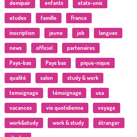
demipair
enfants
etats-unis
etudes
famille
France
inscription
jeune
job
langues
news
officiel
partenaires
Pays-bas
Pays bas
pique-nique
qualité
salon
study & work
temoignage
témoignage
usa
vacances
vie quotidienne
voyage
work&study
work & study
étranger