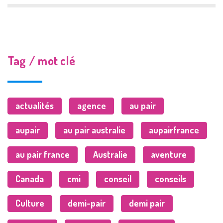
Tag / mot clé
actualités
agence
au pair
aupair
au pair australie
aupairfrance
au pair france
Australie
aventure
Canada
cmi
conseil
conseils
Culture
demi-pair
demi pair