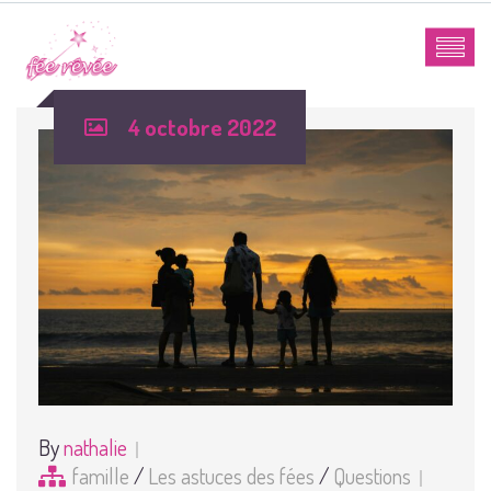
4 octobre 2022
By
nathalie
famille
/
Les astuces des fées
/
Questions