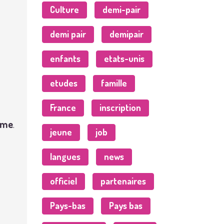
Culture
demi-pair
demi pair
demipair
enfants
etats-unis
etudes
famille
France
inscription
lôme
.
jeune
job
e
langues
news
officiel
partenaires
Pays-bas
Pays bas