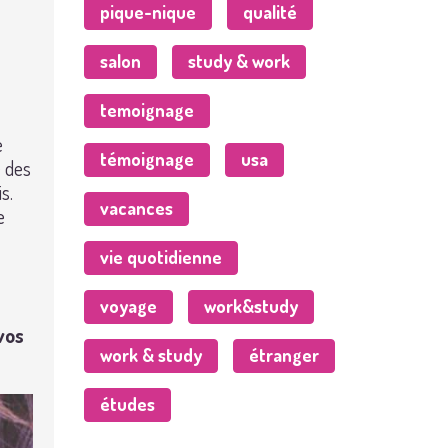
pique-nique
qualité
salon
study & work
temoignage
e
témoignage
usa
 des
s.
vacances
e
vie quotidienne
voyage
work&study
vos
work & study
étranger
études