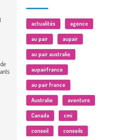
3
actualités
agence
au pair
aupair
au pair australie
 de
aupairfrance
fants
au pair france
Australie
aventure
Canada
cmi
conseil
conseils