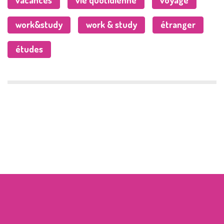
vacances
vie quotidienne
voyage
work&study
work & study
étranger
études