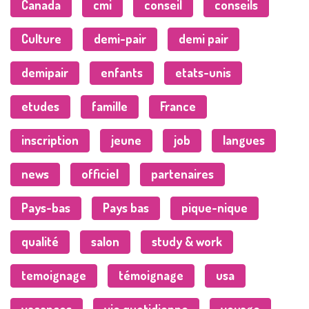
Canada
cmi
conseil
conseils
Culture
demi-pair
demi pair
demipair
enfants
etats-unis
etudes
famille
France
inscription
jeune
job
langues
news
officiel
partenaires
Pays-bas
Pays bas
pique-nique
qualité
salon
study & work
temoignage
témoignage
usa