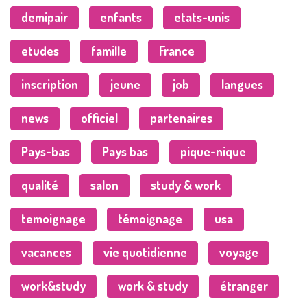
demipair
enfants
etats-unis
etudes
famille
France
inscription
jeune
job
langues
news
officiel
partenaires
Pays-bas
Pays bas
pique-nique
qualité
salon
study & work
temoignage
témoignage
usa
vacances
vie quotidienne
voyage
work&study
work & study
étranger