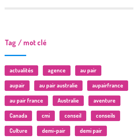
Tag / mot clé
actualités
agence
au pair
aupair
au pair australie
aupairfrance
au pair france
Australie
aventure
Canada
cmi
conseil
conseils
Culture
demi-pair
demi pair