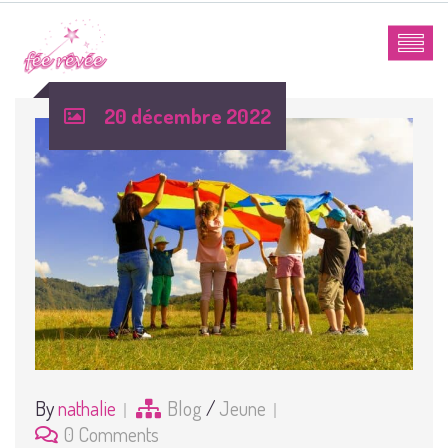
20 décembre 2022
By
nathalie
Blog
/
Jeune
0 Comments